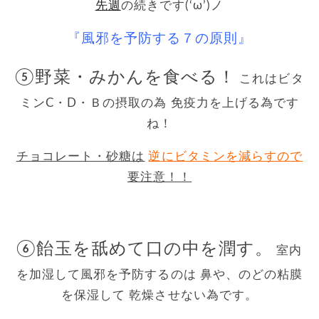
先週
の続きです(‘ω’)ノ
『風邪を予防する７の原則』
⑤野菜・みかんを食べる！
これはビタ
ミンC・D・Ｂの摂取の為 免疫力を上げる為です
ね！
チョコレート・砂糖は
逆にビタミンを減らすので
要注意！！
○●○●○●○●○●○●○●○
⑥飴玉を舐めて口の中を潤す。
室内
を加湿して風邪を予防するのは 鼻や、のどの粘膜
を保湿して 乾燥させない為です。