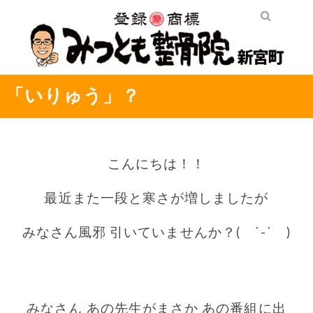
「いりゅう」？
こんにちは！！
最近また一段と寒さが
増しましたが
みなさん風邪
引いていませんか？( ˙-˙ )
〇
みなさん
あの先生がまさか
あの番組に出