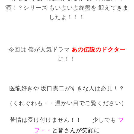
演！？シリーズ
もいよいよ終盤を
迎えてきま
したよ！！！
〇
今回は
僕が人気ドラマ
あの伝説のドクター
に！！
〇
医龍好きや
坂口憲二がすきな人は必見！？
（くれぐれも・・
温かい目でご覧ください）
〇
苦情は受け付けません！！
少しでも
フ
フ・・
と皆さんが笑顔に