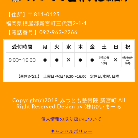
【住所】
〒811-0125
福岡県糟屋郡新宮町三代西2-1-1
【電話番号】
092-963-2266
Copyright(c)2018
みつとも整骨院 新宮町
.All
Right Reserved.Design by (株)ゆいまーる
個人情報の取り扱いについて
キャンセルポリシー