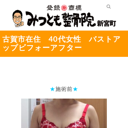
古賀市在住 40代女性 バストア
ップビフォーアフター
★
施術前
★