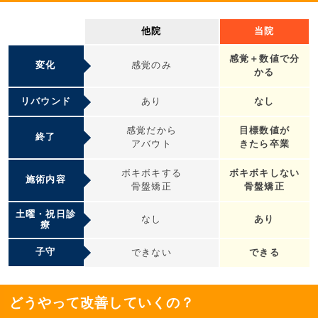
他院
当院
感覚＋数値で分
変化
感覚のみ
かる
リバウンド
あり
なし
感覚だから
目標数値が
終了
アバウト
きたら卒業
ボキボキする
ボキボキしない
施術内容
骨盤矯正
骨盤矯正
土曜・祝日診
なし
あり
療
子守
できない
できる
どうやって改善していくの？