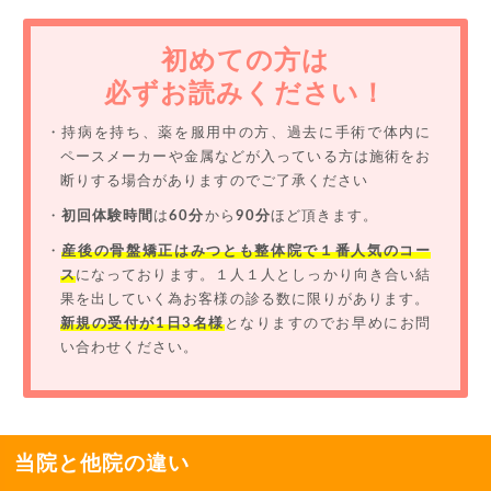
初めての方は
必ずお読みください！
・持病を持ち、薬を服用中の方、過去に手術で体内に
ペースメーカーや金属などが入っている方は施術をお
断りする場合がありますのでご了承ください
・
初回体験時間
は
60分
から
90分
ほど頂きます。
・
産後の骨盤矯正はみつとも整体院で１番人気のコー
ス
になっております。１人１人としっかり向き合い結
果を出していく為お客様の診る数に限りがあります。
新規の受付が1日3名様
となりますのでお早めにお問
い合わせください。
当院と他院の違い