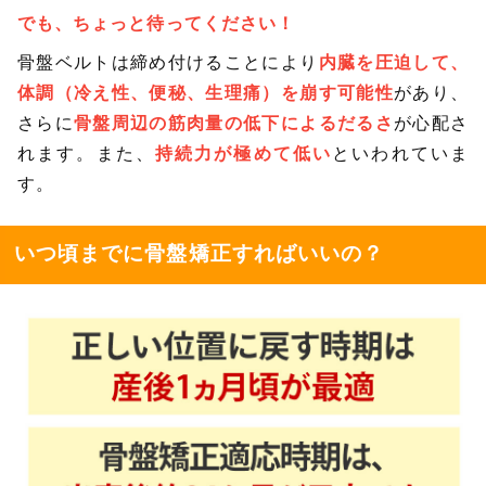
でも、ちょっと待ってください！
骨盤ベルトは締め付けることにより
内臓を圧迫して、
体調（冷え性、便秘、生理痛）を崩す可能性
があり、
さらに
骨盤周辺の筋肉量の低下によるだるさ
が心配さ
れます。また、
持続力が極めて低い
といわれていま
す。
いつ頃までに骨盤矯正すればいいの？