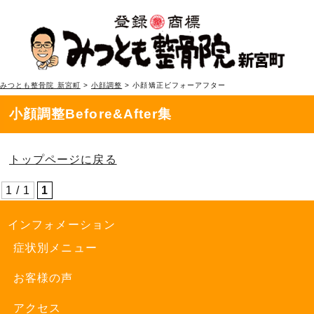
みつとも整骨院 新宮町
>
小顔調整
>
小顔矯正ビフォーアフター
小顔調整Before&After集
トップページに戻る
1 / 1
1
インフォメーション
症状別メニュー
お客様の声
アクセス