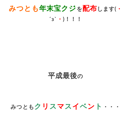
みつとも
年末宝クジ
配布
を
します(
・
´з`
・
)！！！
平成最後
の
ク
リ
ス
マ
ス
イ
ベ
ン
ト
みつとも
・・・