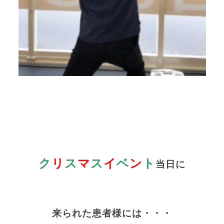
ク
リ
ス
マ
ス
イ
ベ
ン
ト
当日に
来られた患者様には・・・