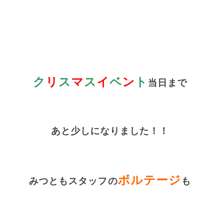
ク
リ
ス
マ
ス
イ
ベ
ン
ト
当
日まで
あと少しになりました！！
ボルテージ
みつともスタッフの
も