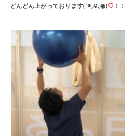
どんどん上がっております(´◉◞౪◟◉)
♡
！！