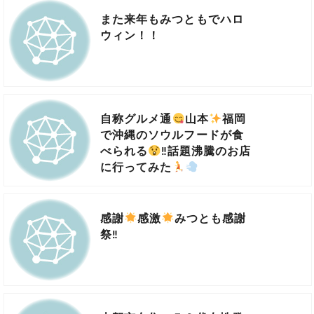
また来年もみつともでハロ
ウィン！！
自称グルメ通
山本
福岡
で沖縄のソウルフードが食
べられる
‼話題沸騰のお店
に行ってみた
感謝
感激
みつとも感謝
祭‼