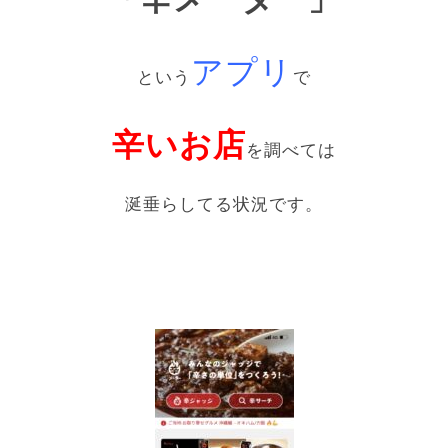
アプリ
という
で
辛いお店
を調べては
涎垂らしてる状況です。