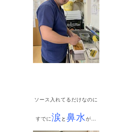
ソース入れてるだけなのに
涙
鼻水
すでに
が…
と