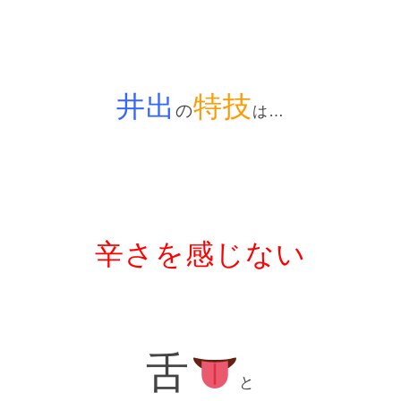
井出
特技
の
は…
辛さを感じない
舌
と