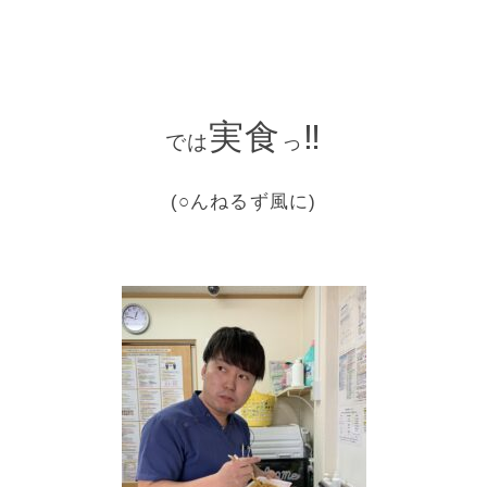
実食
‼
では
っ
(○んねるず風に)