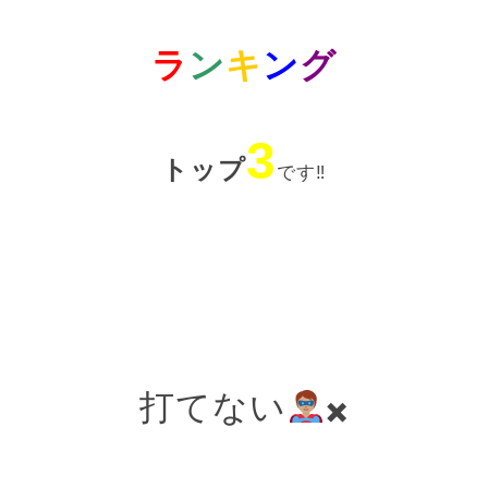
ラ
ン
キ
ン
グ
3
トップ
です‼
打てない
✖