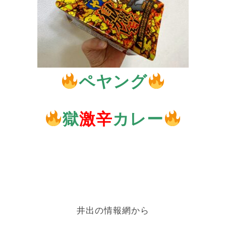
ペヤング
獄
激辛
カレー
井出の情報網から