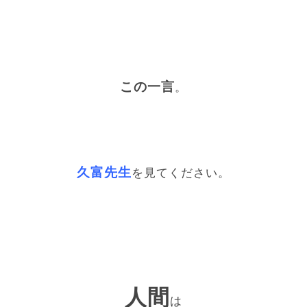
この一言
。
久富先生
を見てください。
人間
は