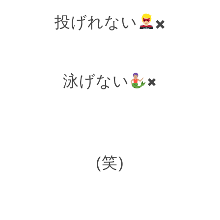
投げれない
✖
泳げない
✖
(笑)