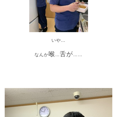
いや…
喉
舌が
なんか
…
……