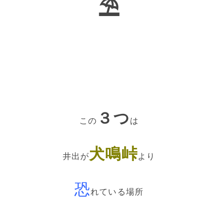
⛱
３つ
この
は
犬鳴峠
井出が
より
恐
れている場所