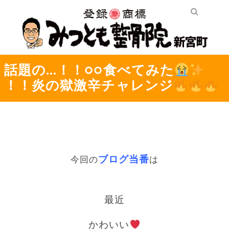
話題の…！！○○食べてみた
！！炎の獄激辛チャレンジ
ブログ当番
今回の
は
最近
かわいい