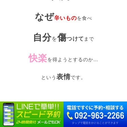
なぜ
辛いもの
を食べ
自分
傷
を
つけて
まで
快楽
を得ようとするのか…
表情
という
です。