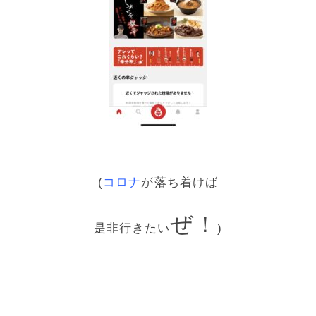
(
コロナ
が落ち着けば
ぜ！
是非行きたい
)