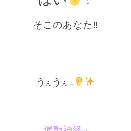
！
そこのあなた‼
う
う
ん
ん…
運動神経