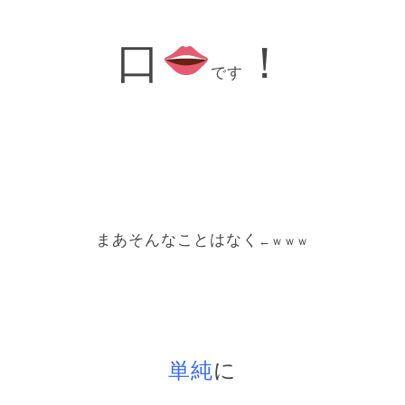
口
！
です
まあそんなことはなく
←ｗｗｗ
単純
に