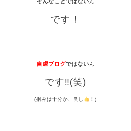
そんなことではない
ん
です！
自虐ブログ
ではない
ん
です‼(笑)
(掴みは十分か、良し
！)